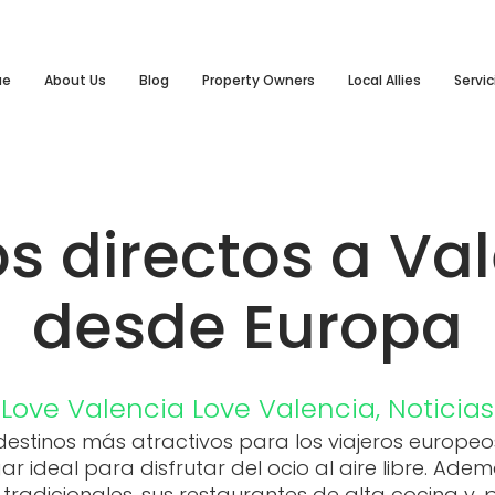
ue
About Us
Blog
Property Owners
Local Allies
Servic
s directos a Va
desde Europa
Love Valencia
Love Valencia
,
Noticias
destinos más atractivos para los viajeros europe
ugar ideal para disfrutar del ocio al aire libre. A
adicionales, sus restaurantes de alta cocina y, po