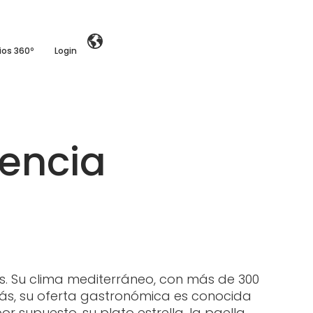
ios 360º
Login
lencia
os. Su clima mediterráneo, con más de 300
demás, su oferta gastronómica es conocida
r supuesto, su plato estrella, la paella