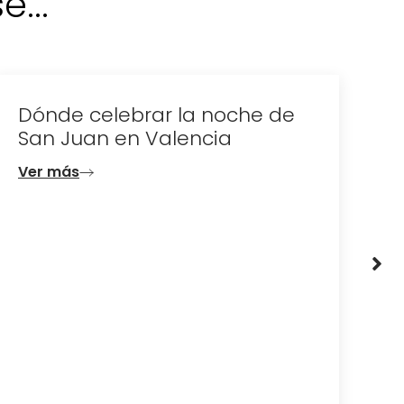
...
Dónde celebrar la noche de
D
San Juan en Valencia
e
d
Ver más
V