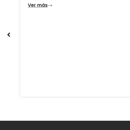
Escapadas de última hora:
tus vacaciones de verano en
Valencia
Ver más