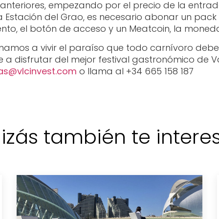
los anteriores, empezando por el precio de la entr
ua Estación del Grao, es necesario abonar un pack
vento, el botón de acceso y un Meatcoin, la moneda o
amos a vivir el paraíso que todo carnívoro deberí
 a disfrutar del mejor festival gastronómico de V
as@vlcinvest.com
o llama al +34 665 158 187
izás también te interese
Eclipse total de sol en
Valencia: el 12 de agosto de