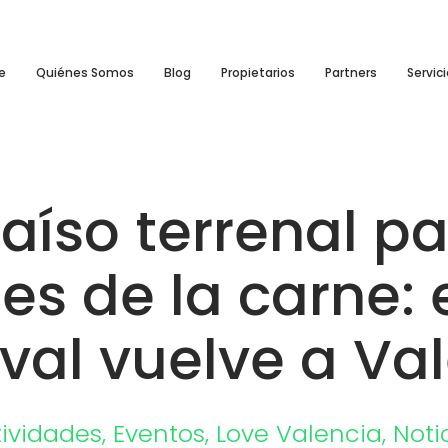
e
Quiénes Somos
Blog
Propietarios
Partners
Servic
raíso terrenal pa
s de la carne: 
val vuelve a Va
tividades
,
Eventos
,
Love Valencia
,
Noti