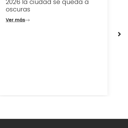
d
Ver más
V