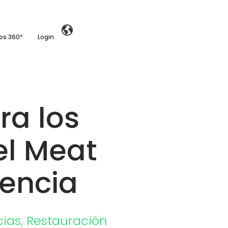
ios 360º
Login
ra los
el Meat
lencia
cias
,
Restauración