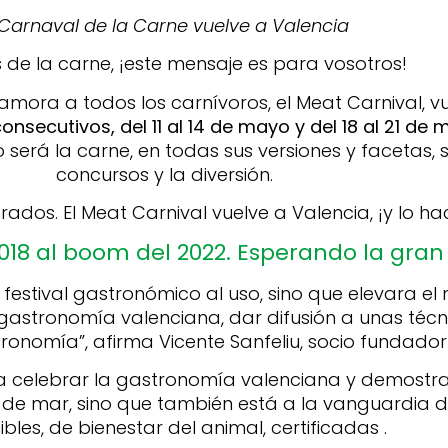
 Carnaval de la Carne vuelve a Valencia
de la carne, ¡este mensaje es para vosotros!
namora a todos los carnívoros, el Meat Carnival, vu
nsecutivos, del 11 al 14 de mayo y del 18 al 21 de
 será la carne, en todas sus versiones y facetas, 
concursos y la diversión.
arados.
El Meat Carnival vuelve a Valencia, ¡y lo h
18 al boom del 2022. Esperando la gran 
estival gastronómico al uso, sino que elevara el 
 gastronomía valenciana, dar difusión a unas técn
onomía”, afirma Vicente Sanfeliu, socio fundador
ara celebrar la gastronomía valenciana y demostra
de mar, sino que también está a la vanguardia de
ibles, de bienestar del animal, certificadas .