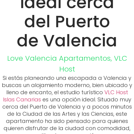
Love Valencia
Apartamentos
,
VLC
Host
Si estás planeando una escapada a Valencia y
buscas un alojamiento moderno, bien ubicado y
lleno de encanto, el estudio turístico
VLC Host
Islas Canarias
es una opción ideal. Situado muy
cerca del Puerto de Valencia y a pocos minutos
de la Ciudad de las Artes y las Ciencias, este
apartamento ha sido pensado para quienes
quieren disfrutar de la ciudad con comodidad,
estilo y buena conexión.
En VLC Host apostamos por ofrecer alojamientos
en Valencia que combinen diseño, funcionalidad
y ubicación estratégica, y este estudio en el
barrio de Ayora es un claro ejemplo. Ya vengas
en pareja, por trabajo o para descubrir los
planes que ofrece Valencia, aquí encontrarás el