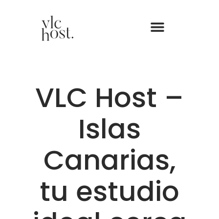
VLC Host –
Islas
Canarias,
tu estudio
ideal cerca
del Puerto
de Valencia