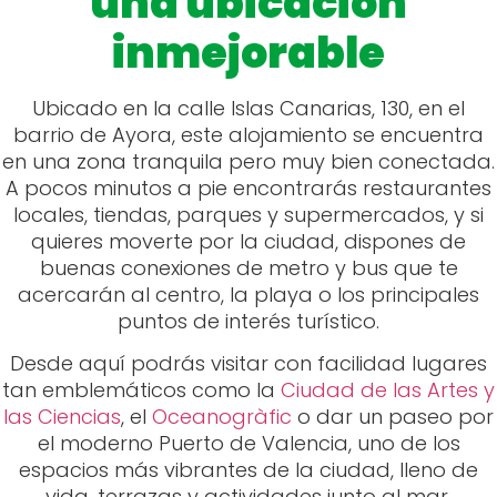
A pocos minutos a pie encontrarás restaurantes
locales, tiendas, parques y supermercados, y si
quieres moverte por la ciudad, dispones de
buenas conexiones de metro y bus que te
acercarán al centro, la playa o los principales
puntos de interés turístico.
Desde aquí podrás visitar con facilidad lugares
tan emblemáticos como la
Ciudad de las Artes y
las Ciencias
, el
Oceanogràfic
o dar un paseo por
el moderno Puerto de Valencia, uno de los
espacios más vibrantes de la ciudad, lleno de
vida, terrazas y actividades junto al mar.
Haz de tu viaje a Valencia una experiencia
inolvidable alojándote en VLC Host – Islas
Canarias. Un espacio moderno, acogedor y con
todo lo que necesitas para sentirte como en
casa. Para más información sobre los
alojamientos de
VLC Host
o para realizar tu