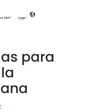
ios 360º
Login
as para
 la
iana
t