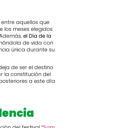
 entre aquellos que
e los meses elegidos
. Además,
el Día de la
enándola de vida con
encia única durante su
ja de ser el destino
 la constitución del
posteriores a este día
lencia
ón del festival “
Som