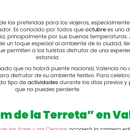
 las preferidas para los viajeros, especialmente
sador. Es conocido por todos que
octubre
es uno d
ia, principalmente por sus buenas temperaturas
e un toque especial al ambiente de la ciudad, ll
ue permiten a los turistas disfrutar de una experi
estancia.
ado que no habrá puente nacional, Valencia no de
a disfrutar de su ambiente festivo. Para celebrar
odo tipo de
actividades
durante los días previos y 
que no puedes perderte.
om de la Terreta” en Va
de las Artes y las Ciencias
acogerá la primera edici