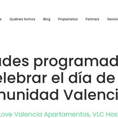
e
Quiénes Somos
Blog
Propietarios
Partners
Servic
dades programad
lebrar el día de
unidad Valenc
Love Valencia
Apartamentos
,
VLC Hos