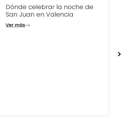
Dónde celebrar la noche de
D
San Juan en Valencia
e
d
Ver más
V