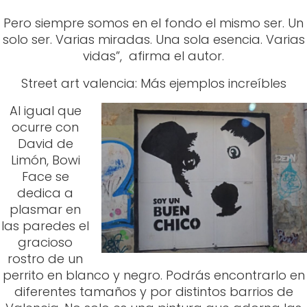
Al igual que
ocurre con
David de
Limón, Bowi
Face se
dedica a
plasmar en
las paredes el
gracioso
rostro de un
perrito en blanco y negro. Podrás encontrarlo en
diferentes tamaños y por distintos barrios de
Valencia. No solo es una pintura que adorna las
calles, sino que además, se ha convertido en
toda una expresión de ternura y delicadeza. Es
uno de los grafitis más fotografiados de la
ciudad. ¿No te harías una foto con este adorable
perrito? Estamos convencidos de que sí, sin duda.