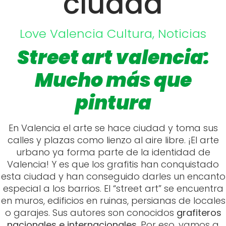
Mucho más que
pintura
En Valencia el arte se hace ciudad y toma sus
calles y plazas como lienzo al aire libre. ¡El arte
urbano ya forma parte de la identidad de
Valencia! Y es que los grafitis han conquistado
esta ciudad y han conseguido darles un encanto
especial a los barrios. El “street art” se encuentra
en muros, edificios en ruinas, persianas de locales
o garajes. Sus autores son conocidos
grafiteros
nacionales e internacionales.
Por eso, vamos a
ver cuáles son algunos de los grafitis que han
llenado las calles de Valencia de arte y cuál es
su estilo. Hoy hablamos de “Street art valencia: el
arte se hace ciudad…”.