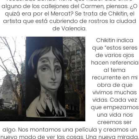
que “estos seres
de varios ojos
hacen referencia
al tema
recurrente en mi
obra de que
vivimos muchas
vidas. Cada vez
que empezamos
una vida nos
creemos ser
algo. Nos montamos una película y creamos un
nuevo modo de ver las cosas. Una nueva mirada.
Pero siempre somos en el fondo el mismo ser. Un
solo ser. Varias miradas. Una sola esencia. Varias
vidas”, afirma el autor.
Street art valencia: Más ejemplos increíbles