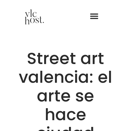
Street art
valencia: el
arte se
hace
ciudad
Love Valencia
Cultura
,
Noticias
Street art valencia: