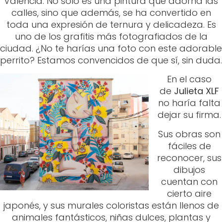
En el caso
de
Julieta XLF
no haría falta
dejar su firma.
Sus obras son
fáciles de
reconocer, sus
dibujos
cuentan con
cierto aire
japonés, y sus murales coloristas están llenos de
animales fantásticos, niñas dulces, plantas y
algún arcoíris. Las imágenes que esta artista
pinta nos parecen preciosas y muy alegres.
Sus grafitis son
muy coloridos, y en su mayoría,
dibujan con cierto estilo manga, a una niña de
pelo largo rodeada de naturaleza y fantasía.