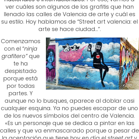
Comenzamos
con el “
ninja
grafitero”
que
te ha
despistado
porque está
por todas
partes. Y
aunque no lo busques, aparece al doblar casi
cualquier esquina. Ya no puedes escapar de uno
de los nuevos símbolos del centro de Valencia.
«Es un personaje que se dedica a pintar en las
calles y que va enmascarado porque a pesar de
la aceptación que tiene hoy en día el s
treet art
y
el grafiti aún siguen siendo algo vandálico y por
lo que te tienes que ocultar o esconder»,
explica David de Limón,
el valenciano que ha
dado vida a este enigma
.