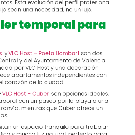
s. Esta evolución del perfil profesional
jo sean una necesidad, no un lujo.
iler temporal para
s
y
VLC Host – Poeta Llombart
son dos
ntral y del Ayuntamiento de Valencia.
onada por VLC Host y una decoración
frece apartamentos independientes con
l corazón de la ciudad.
y
VLC Host – Cuber
son opciones ideales.
 laboral con un paseo por la playa o una
 tranvía, mientras que Cuber ofrece un
nas.
itan un espacio tranquilo para trabajar
fico y mucha luz natural, perfecto para