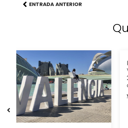
ENTRADA ANTERIOR
Qu
Eclipse total de sol en
Valencia: el 12 de agosto de
2026 la ciudad se queda a
oscuras
Ver más