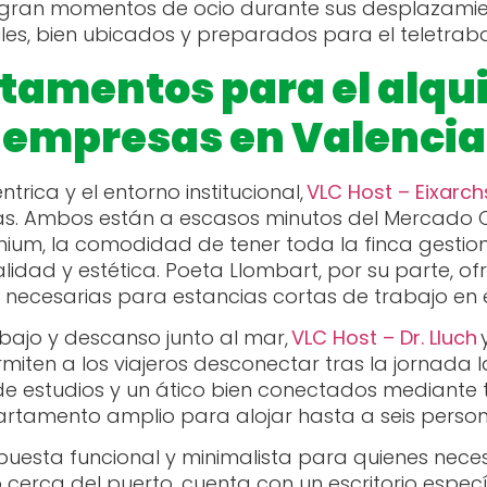
gran momentos de ocio durante sus desplazamiento
les, bien ubicados y preparados para el teletraba
tamentos para el alqu
empresas en Valencia
trica y el entorno institucional,
VLC Host – Eixarch
 Ambos están a escasos minutos del Mercado Ce
mium, la comodidad de tener toda la finca gesti
dad y estética. Poeta Llombart, por su parte, o
necesarias para estancias cortas de trabajo en e
bajo y descanso junto al mar,
VLC Host – Dr. Lluch
miten a los viajeros desconectar tras la jornada
 de estudios y un ático bien conectados mediante
rtamento amplio para alojar hasta a seis perso
uesta funcional y minimalista para quienes neces
cerca del puerto, cuenta con un escritorio especí