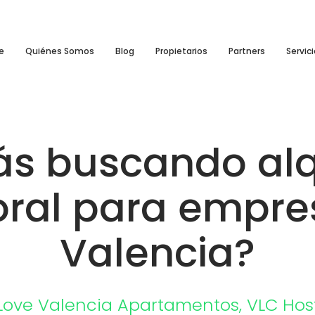
e
Quiénes Somos
Blog
Propietarios
Partners
Servic
ás buscando alq
ral para empre
Valencia?
Love Valencia
Apartamentos
,
VLC Hos