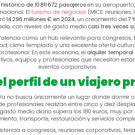
histórico de 10 811 672 pasajeros
en su aeropuerto,
rnacional. El
turismo de negocios
(MICE: reuniones, 
eró
14 296 millones € en 2024
, un crecimiento del
7 
ocio
, con niveles de gasto medio
casi tres veces s
alencia como un hub relevante para congresos, fe
d, clima templado y una excelente oferta cultura
rofesional. En este escenario, el
alquiler tempora
tivos, equipos y profesionales que necesitan esta
eventos corporativos.
l perfil de un viajero p
 Ya no busca únicamente un lugar donde dormir c
 de profesionales realizan entre cinco y diez desp
gasto medio diario supera los 180 euros, muy por e
miento, transporte, restauración y servicios comp
sistencia a congresos, reuniones corporativas, feri