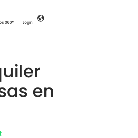
ios 360º
Login
uiler
sas en
t