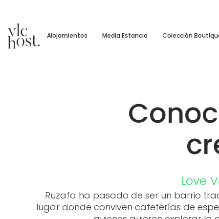
Alojamientos
Media Estancia
Colección Boutiqu
Conoce
cr
Love V
Ruzafa ha pasado de ser un barrio trad
lugar donde conviven cafeterías de espec
quienes quieren explorar la 