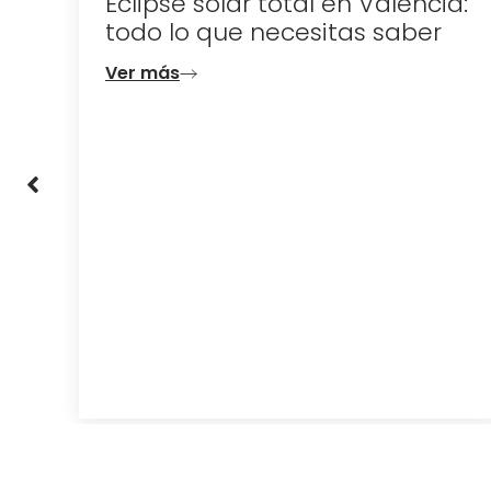
otal en Valencia:
cesitas saber
Escapadas de últi
tus vacaciones de
Valencia
Ver más