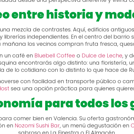
o entre historia y mo
na mezcla de contrastes. Aquí, edificios antiguos
y librerías independientes. En el centro del barrio
 mañana los vecinos compran fruta fresca, ques
n un café en
Bluebell Coffee
o
Dulce de Leche
, y 
quina encontrarás algo distinto: una floristería, u
 de lo cotidiano con lo distinto lo que hace de Ru
overse con facilidad en transporte público o cam
Host
sea una opción práctica para quienes quieren 
onomía para todos los 
para comer bien en Valencia. Su oferta gastronó
ión en
Nozomi Sushi Bar
, un menú degustación en
C
sabroso en La Finestra o El Almacén.