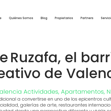
e
Quiénes Somos
Blog
Propietarios
Partners
Servic
 Ruzafa, el bar
eativo de Valen
alencia
Actividades
,
Apartamentos
,
N
icional a convertirse en uno de los epicentros cul
ialidad, galerías de arte, restaurantes internaci
ciudad desde una perspectiva diferente y vivirla