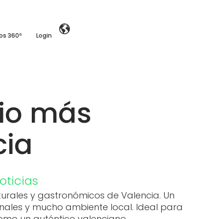
ios 360º
Login
rio más
cia
oticias
turales y gastronómicos de Valencia. Un
onales y mucho ambiente local. Ideal para
 como un auténtico valenciano