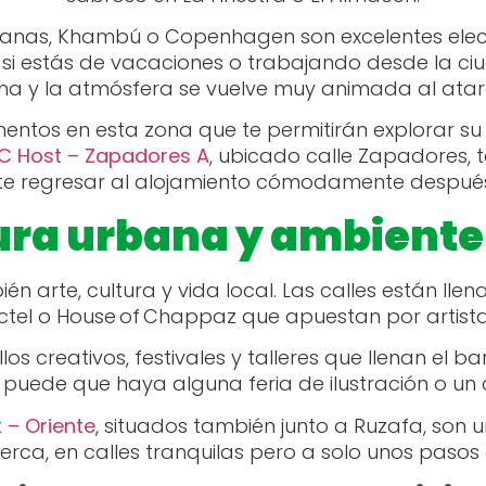
eganas, Khambú o Copenhagen son excelentes ele
si estás de vacaciones o trabajando desde la ciuda
a y la atmósfera se vuelve muy animada al atar
entos en esta zona que te permitirán explorar su
C Host – Zapadores A
, ubicado calle Zapadores, t
mite regresar al alojamiento cómodamente despué
ura urbana y ambiente 
n arte, cultura y vida local. Las calles están llen
tel o House of Chappaz que apuestan por artista
s creativos, festivales y talleres que llenan el ba
 puede que haya alguna feria de ilustración o un c
 – Oriente
, situados también junto a Ruzafa, son 
cerca, en calles tranquilas pero a solo unos pasos 