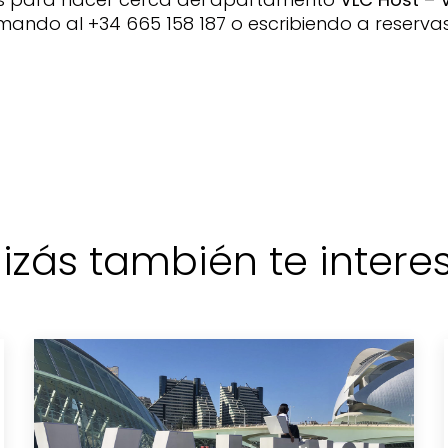
mando al +34 665 158 187 o escribiendo a reserv
izás también te interese
Eclipse tota
Valencia: el
2026 la ciu