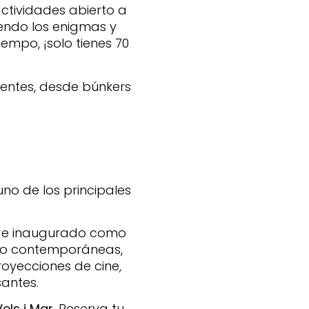
actividades abierto a
iendo los enigmas y
empo, ¡solo tienes 70
entes, desde búnkers
no de los principales
do e inaugurado como
atro contemporáneas,
oyecciones de cine,
santes.
els i Mar
. Reserva tu