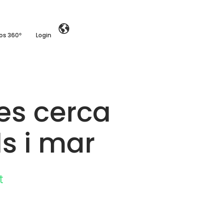
ios 360º
Login
es cerca
s i mar
t