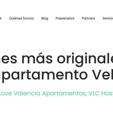
e
Quiénes Somos
Blog
Propietarios
Partners
Servic
nes más original
apartamento Vel
Love Valencia
Apartamentos
,
VLC Hos