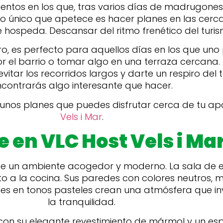
tos en los que, tras varios días de madrugones,
, lo único que apetece es hacer planes en las cerc
e hospeda. Descansar del ritmo frenético del turi
o, es perfecto para aquellos días en los que uno
r el barrio o tomar algo en una terraza cercana. A
vitar los recorridos largos y darte un respiro del 
contrarás algo interesante que hacer.
lgunos planes que puedes disfrutar cerca de tu 
Vels i Mar
.
e en VLC Host Vels i Ma
e un ambiente acogedor y moderno. La sala de es
nto a la cocina. Sus paredes con colores neutros,
es en tonos pasteles crean una atmósfera que in
la tranquilidad.
 con su elegante revestimiento de mármol y un espe