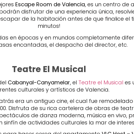
ejores
Escape Room de Valencia
, es un centro de 
 podrán disfrutar de una experiencia única, resolv
par de la habitación antes de que finalice el ti
minutos!
das en épocas y en mundos completamente difer
casas encantadas, el despacho del director, etc.
Teatre El Musical
del
Cabanyal-Canyamelar
, el
Teatre el Musical
es u
rentes culturales y artísticos de Valencia.
atrás era un antiguo cine, el cual fue remodela
00. Disfruta de su rica cartelera de obras de te
ectáculos de danza moderna, música en vivo, pr
un sinfín de actividades culturales la mar de intere
es para hacer cerca del apartamento
VLC Host – V