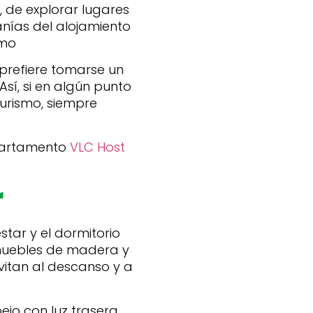
 de explorar lugares
anías del alojamiento
smo
 prefiere tomarse un
sí, si en algún punto
turismo, siempre
apartamento
VLC Host
r
tar y el dormitorio
 muebles de madera y
vitan al descanso y a
jo con luz trasera,