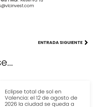
as@vlcinvest.com
ENTRADA SIGUIENTE
...
l de sol en
Dónde celebrar
 12 de agosto de
San Juan en Va
dad se queda a
Ver más