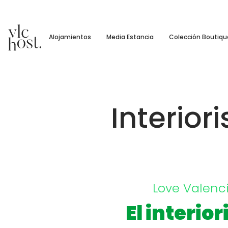
Alojamientos
Media Estancia
Colección Boutiqu
Interio
Love Valenc
El interio