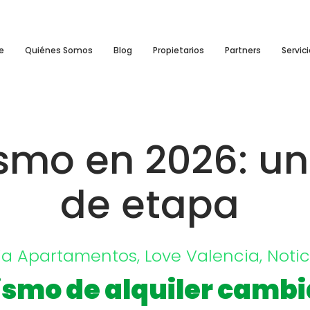
e
Quiénes Somos
Blog
Propietarios
Partners
Servic
rismo en 2026: u
de etapa
ia
Apartamentos
,
Love Valencia
,
Notic
rismo de alquiler camb