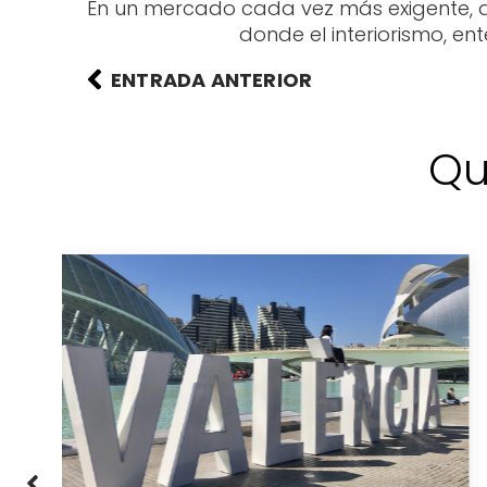
En un mercado cada vez más exigente, dif
donde el interiorismo, en
ENTRADA ANTERIOR
Qu
Eclipse total de sol en
Valencia: el 12 de agosto de
2026 la ciudad se queda a
oscuras
Ver más