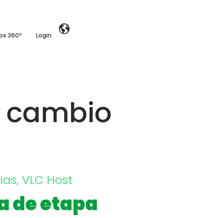
ios 360º
Login
n cambio
ias
,
VLC Host
ia de etapa