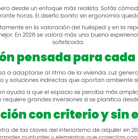
, pero desde un enfoque más realista. Sofás cómod
rante horas. El diseño bonito sin ergonomía qued
rectamente en la valoración del huésped y en la re
 mejor. En 2026 se valora más una buena experien
sofisticada.
ión pensada para cad
a a adaptarse al ritmo de la vivienda. Luz general
 y soluciones indirectas que aportan ambiente s
ción ayuda a que el espacio se perciba más amplio
 requiere grandes inversiones si se planifica desde 
ión con criterio y sin
otra de las claves del interiorismo de alquiler e
rtesanales puntuales y elementos que conectan con 