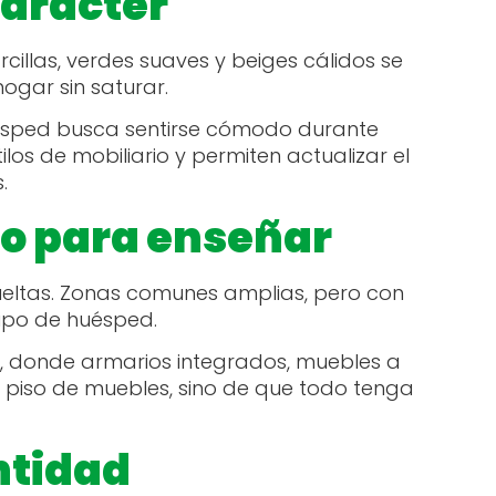
carácter
arcillas, verdes suaves y beiges cálidos se
ogar sin saturar.
uésped busca sentirse cómodo durante
os de mobiliario y permiten actualizar el
s.
no para enseñar
esueltas. Zonas comunes amplias, pero con
 tipo de huésped.
, donde armarios integrados, muebles a
l piso de muebles, sino de que todo tenga
ntidad