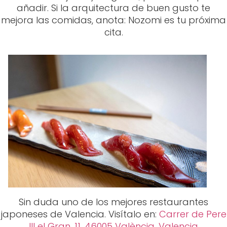
Sin duda uno de los mejores restaurantes
japoneses de Valencia. Visítalo en:
Carrer de Pere
III el Gran, 11, 46005 València, Valencia
Entonces… ¿Y tú de quién eres? Estamos
encantados de escuchar vuestros rankings y
experiencias. Ojalá que, si no los has probado
todavía, adores nuestra recomendación. ¡Eso sí!
Te aconsejamos que reserves siempre que