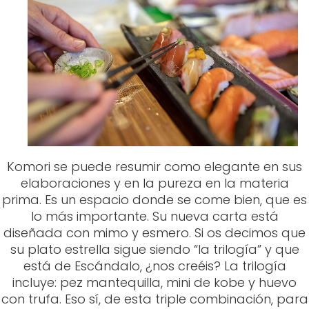
Komori se puede resumir como elegante en sus
elaboraciones y en la pureza en la materia
prima. Es un espacio donde se come bien, que es
lo más importante. Su nueva carta está
diseñada con mimo y esmero. Si os decimos que
su plato estrella sigue siendo “la trilogía” y que
está de Escándalo, ¿nos creéis? La trilogía
incluye: pez mantequilla, mini de kobe y huevo
con trufa. Eso sí, de esta triple combinación, para
nosotros, se lleva la palma el huevo de codorniz
con trufa. Una elección inequívoca si quieres
dejarte llevar a través de los sabores.
Y por si te parecía poco, Komori también cuenta
con terraza situada en el jardín del patio interior
del hotel. Una opción ideal para estas noches de