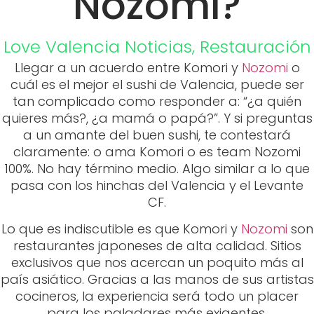
quieres más?, ¿a mamá o papá?”. Y si preguntas
a un amante del buen sushi, te contestará
claramente: o ama Komori o es team Nozomi
100%. No hay término medio. Algo similar a lo que
pasa con los hinchas del Valencia y el Levante
CF.
Lo que es indiscutible es que Komori y
Nozomi
son
restaurantes japoneses de alta calidad. Sitios
exclusivos que nos acercan un poquito más al
país asiático. Gracias a las manos de sus artistas
cocineros, la experiencia será todo un placer
para los paladares más exigentes.
Entonces, para avivar (o no) este debate tan
reñido,
VLC Host
te presenta las dos opciones:
Komori y
Nozomi
.
Komori
, el restaurante que abrió sus puertas en