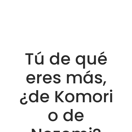
Tú de qué
eres más,
¿de Komori
o de
Nozomi?
Love Valencia
Noticias
,
Restauración
Llegar a un acuerdo entre Komori y
Nozomi
o
cuál es el mejor el sushi de Valencia, puede ser
tan complicado como responder a: “¿a quién