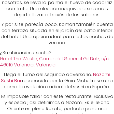
verano.
¿Su ubicación exacta?
Hotel The Westin, Carrer del General Gil Dolz, s/n,
46010 Valencia, Valencia
Llega el turno del segundo adversario.
Nozomi
Sushi Bar
reconocido por la Guía Michelín, se alza
como la evolución radical del sushi en España.
Es imposible fallar con este restaurante. Exclusivo
y especial, así definimos a Nozomi.
Es el lejano
Oriente en plena Ruzafa
, perfecto para una
ocasión especial o cenas íntimas.
La cocina de Nozomi tiene nombre de mujer:
Nuria Morell es la capitana del barco junto a José
Miguel Herrera. Y te vamos a ser sinceros, de
todas sus obras, tenemos un plato
imprescindible: los niguiris; son tal obra de arte