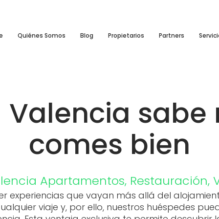
e
Quiénes Somos
Blog
Propietarios
Partners
Servic
a Valencia sabe 
comes bien
lencia
Apartamentos
,
Restauración
,
r experiencias que vayan más allá del alojamient
alquier viaje y, por ello, nuestros huéspedes pue
lencia. Esta ventaja exclusiva te permite descubri