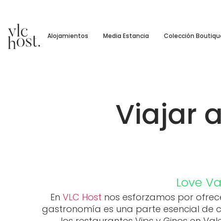
Alojamientos
Media Estancia
Colección Boutiqu
Viajar 
Love Va
En
VLC Host
nos esforzamos por ofrece
gastronomía es una parte esencial de cu
los restaurantes Vips y Ginos en Va