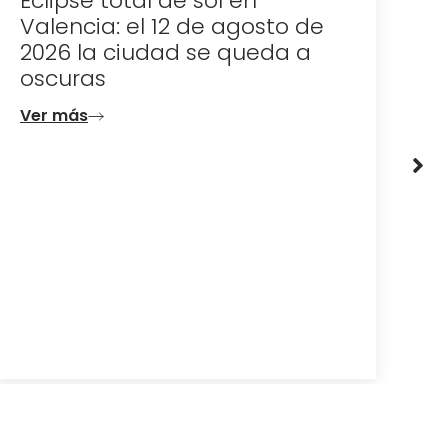
Dónde celebrar la noche de
D
San Juan en Valencia
e
d
Ver más
V