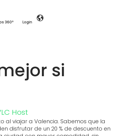
ios 360º
Login
mejor si
VLC Host
o al viajar a Valencia. Sabemos que la
den disfrutar de un 20 % de descuento en
r la ciudad con mayor comodidad, sin