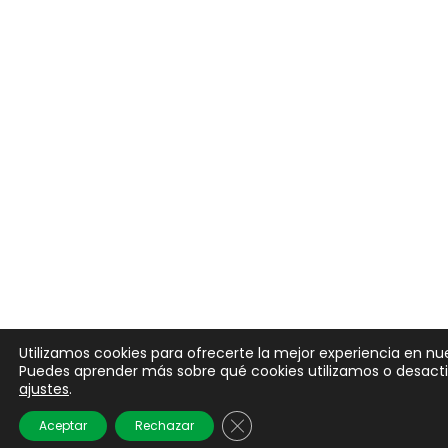
Utilizamos cookies para ofrecerte la mejor experiencia en nu
Puedes aprender más sobre qué cookies utilizamos o desactiv
ajustes
.
Cerrar el banner de cookies 
Aceptar
Rechazar